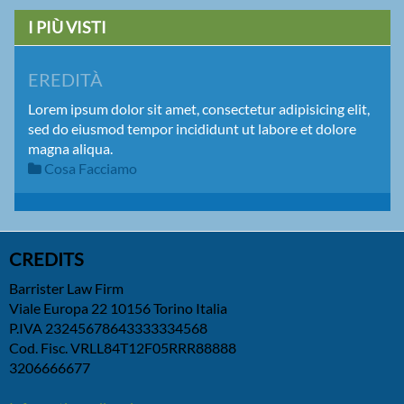
I PIÙ VISTI
EREDITÀ
Lorem ipsum dolor sit amet, consectetur adipisicing elit,
sed do eiusmod tempor incididunt ut labore et dolore
magna aliqua.
Cosa Facciamo
CREDITS
Barrister Law Firm
Viale Europa 22 10156 Torino Italia
P.IVA 23245678643333334568
Cod. Fisc. VRLL84T12F05RRR88888
3206666677