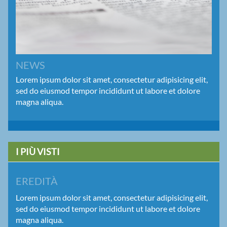
NEWS
Lorem ipsum dolor sit amet, consectetur adipisicing elit,
sed do eiusmod tempor incididunt ut labore et dolore
magna aliqua.
I PIÙ VISTI
EREDITÀ
Lorem ipsum dolor sit amet, consectetur adipisicing elit,
sed do eiusmod tempor incididunt ut labore et dolore
magna aliqua.