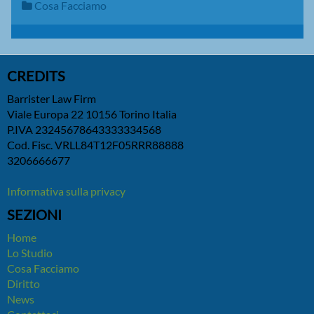
Cosa Facciamo
CREDITS
Barrister Law Firm
Viale Europa 22 10156 Torino Italia
P.IVA 23245678643333334568
Cod. Fisc. VRLL84T12F05RRR88888
3206666677
Informativa sulla privacy
SEZIONI
Home
Lo Studio
Cosa Facciamo
Diritto
News